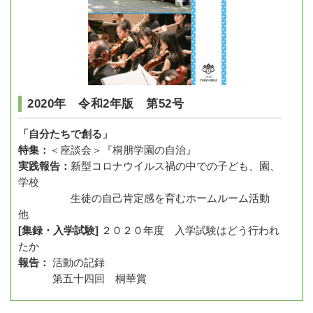
2020年 令和2年版 第52号
「自分たちで創る」
特集：
＜座談会＞『桐朋学園の自治』
実践報告：
新型コロナウイルス禍の中での子ども、園、
学校
生徒の自己肯定感を育むホームルーム活動
他
[集録・入学試験]
２０２０年度 入学試験はどう行われ
たか
報告：
活動の記録
第五十四回 桐華賞