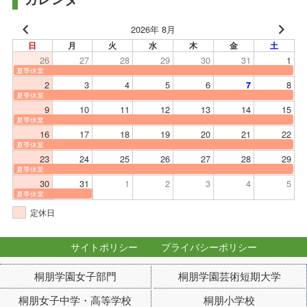
2026年 8月
日
月
火
水
木
金
土
26
27
28
29
30
31
1
夏季休業
2
3
4
5
6
8
7
夏季休業
9
10
11
12
13
14
15
夏季休業
16
17
18
19
20
21
22
夏季休業
23
24
25
26
27
28
29
夏季休業
30
31
1
2
3
4
5
夏季休業
定休日
サイトポリシー
プライバシーポリシー
桐朋学園女子部門
桐朋学園芸術短期大学
桐朋女子中学・高等学校
桐朋小学校