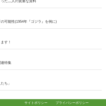
くった二人の貴重な資料
可能性(1954年『ゴジラ』を例に)
します！
関連特集
人たち」
サイトポリシー
プライバシーポリシー