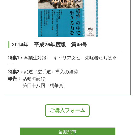
2014年 平成26年度版 第46号
特集1：
卒業生対談 ― キャリア女性 先駆者たちは今
―
特集2：
武道（空手道）導入の経緯
報告：
活動の記録
第四十八回 桐華賞
ご購入フォーム
最新記事