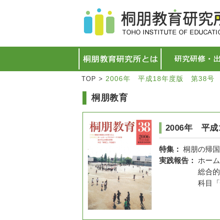
2006年 平成18年度版 第38
TOP
>
桐朋教育
2006年 平
特集：
桐朋の帰国
実践報告：
ホーム
総合的な学
科目「情報