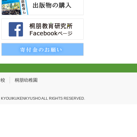
学校
桐朋幼稚園
 KYOUIKUKENKYUSHO ALL RIGHTS RESERVED.