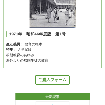
1971年 昭和46年度版 第1号
生江義男：
教育の根本
特集：
入学試験
桐朋教育のあゆみ
海外よりの帰国生徒の教育
ご購入フォーム
最新記事