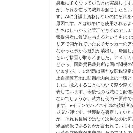
身近に多くなっているとは実感します
が、それを使って裁判を起こしたとい
す。AIに弁護士資格はないのにそれ
原因です。AIは戦争にも使用される
たちはしっかりと管理できるのでしょ
報提供者に報奨を与えるというもので
リアで開かれていた女子サッカーのア
なかった事から批判が噴出し、帰国し
という措置が取られました。アメリカ
とから、国際貿易裁判所は国に関税の
いますが、この問題は新たな関税設定
上自衛隊基地に防衛能力向上の一環と
した。搬入することについて県や県民
表しています。今後他の地域にも配備
ないでしょうか。武力行使の三要件で
ます。●イランでハメネイ師の後継者
ジダバ師です。世襲制を否定していた
か。それも長男ではなく次男なのは何
米強硬派であるとかが言われています
は革命防衛隊が裏交錯したのではとの