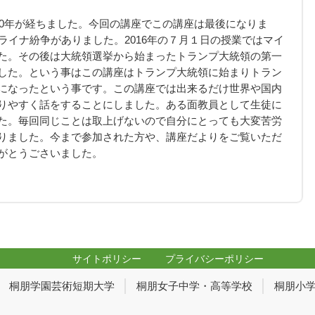
10年が経ちました。今回の講座でこの講座は最後になりま
ライナ紛争がありました。2016年の７月１日の授業ではマイ
た。その後は大統領選挙から始まったトランプ大統領の第一
した。という事はこの講座はトランプ大統領に始まりトラン
になったという事です。この講座では出来るだけ世界や国内
りやすく話をすることにしました。ある面教員として生徒に
た。毎回同じことは取上げないので自分にとっても大変苦労
りました。今まで参加された方や、講座だよりをご覧いただ
がとうごさいました。
サイトポリシー
プライバシーポリシー
桐朋学園芸術短期大学
桐朋女子中学・高等学校
桐朋小