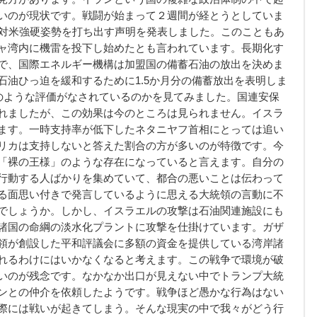
いのが現状です。戦闘が始まって２週間が経とうとしていま
が対米強硬姿勢を打ち出す声明を発表しました。このこともあ
ャ湾内に機雷を投下し始めたとも言われています。長期化す
で、国際エネルギー機構は加盟国の備蓄石油の放出を決めま
石油ひっ迫を緩和するために1.5か月分の備蓄放出を表明しま
のような評価がなされているのかを見てみました。国連安保
れましたが、この効果は今のところは見られません。イスラ
ます。一時支持率が低下したネタニヤフ首相にとっては追い
リカは支持しないと答えた割合の方が多いのが特徴です。今
「裸の王様」のような存在になっていると言えます。自分の
行動する人ばかりを集めていて、都合の悪いことは伝わって
る面思い付きで発言しているように思える大統領の言動に不
でしょうか。しかし、イスラエルの攻撃は石油関連施設にも
諸国の命綱の淡水化プラントに攻撃を仕掛けています。ガザ
領が創設した平和評議会に多額の資金を提供している湾岸諸
れるわけにはいかなくなると考えます。この戦争で環境が破
いのが残念です。なかなか出口が見えない中でトランプ大統
ンとの仲介を依頼したようです。戦争ほど愚かな行為はない
際には戦いが起きてしまう。そんな現実の中で我々がどう行