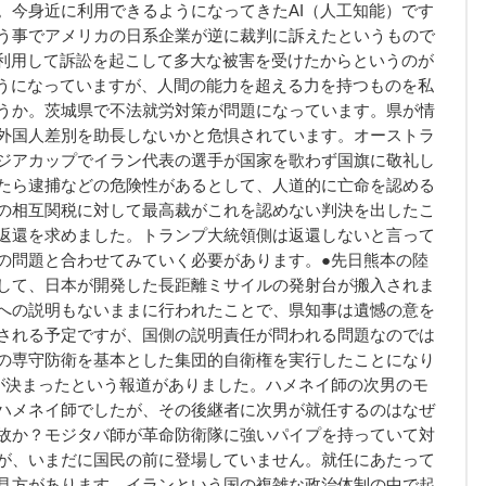
。今身近に利用できるようになってきたAI（人工知能）です
う事でアメリカの日系企業が逆に裁判に訴えたというもので
を利用して訴訟を起こして多大な被害を受けたからというのが
ようになっていますが、人間の能力を超える力を持つものを私
うか。茨城県で不法就労対策が問題になっています。県が情
外国人差別を助長しないかと危惧されています。オーストラ
ジアカップでイラン代表の選手が国家を歌わず国旗に敬礼し
たら逮捕などの危険性があるとして、人道的に亡命を認める
の相互関税に対して最高裁がこれを認めない判決を出したこ
返還を求めました。トランプ大統領側は返還しないと言って
の問題と合わせてみていく必要があります。●先日熊本の陸
して、日本が開発した長距離ミサイルの発射台が搬入されま
への説明もないままに行われたことで、県知事は遺憾の意を
される予定ですが、国側の説明責任が問われる問題なのでは
の専守防衛を基本とした集団的自衛権を実行したことになり
が決まったという報道がありました。ハメネイ師の次男のモ
ハメネイ師でしたが、その後継者に次男が就任するのはなぜ
故か？モジタバ師が革命防衛隊に強いパイプを持っていて対
が、いまだに国民の前に登場していません。就任にあたって
見方があります。イランという国の複雑な政治体制の中で起