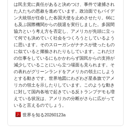
は民主党に責任があると決めつけ、事件で逮捕され
た人たちの恩赦を進めています。政治面でもバイデ
ン大統領が任命した各国大使を止めさせたり。66に
も及ぶ国際機関からの脱退を実行しました。多国間
協力という考え方を否定し、アメリカが先頭に立っ
て何でも決めていく社会をつくろうとしているよう
に思います。そのスローガンがナチスが使ったもの
に似ていると揶揄されたりもしています。これだけ
の仕事をしているにもかかわらず国民からの支持が
減少していることにいら立つ場面も見られます。そ
の表れがグリーンランドをアメリカの領土にしよう
とする動きです。世界地図にわざわざ星条旗でアメ
リカの領土を示したりしています。このような動き
に対して国内各地で起きている反トランプデモも増
えている状況は、アメリカの分断がさらに広がって
いると言えるのでしょう。
世界を知る20260123a