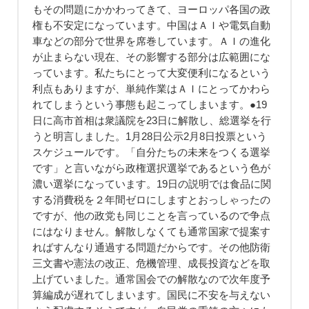
もその問題にかかわってきて、ヨーロッパ各国の政
権も不安定になっています。中国はＡＩや電気自動
車などの部分で世界を席巻しています。ＡＩの進化
が止まらない現在、その影響する部分は広範囲にな
っています。私たちにとって大変便利になるという
利点もありますが、単純作業はＡＩにとってかわら
れてしまうという事態も起こってしまいます。●19
日に高市首相は衆議院を23日に解散し、総選挙を行
うと明言しました。1月28日公示2月8日投票という
スケジュールです。「自分たちの未来をつくる選挙
です」と言いながら政権選択選挙であるという色が
濃い選挙になっています。19日の説明では食品に関
する消費税を２年間ゼロにしますとおっしゃったの
ですが、他の政党も同じことを言っているので争点
にはなりません。解散しなくても通常国家で提案す
ればすんなり通過する問題だからです。その他防衛
三文書や憲法の改正、危機管理、成長投資などを取
上げていました。通常国会での解散なので次年度予
算編成が遅れてしまいます。国民に不安を与えない