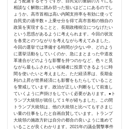
よう配慮するそうですが、自民党の重鎮の方々にも
相談なく解散に踏み切った狙いはどこにあるのでし
ょうか。高市首相は高い内閣支持率を有効に使って
自民党の過半数＋上乗せ分を得て高市首相の独自の
政策を実現することと、長期政権樹立につなげたい
という思惑があるように考えられます。今回の状況
を各党とのつながりを考えながら考えてみました。
今回の選挙では準備する時間が少ない中、どのよう
に選挙活動をしていくのか、急にまとまった中道改
革連合がどのような影響を持つのかなど、色々と見
ながら最もふさわしい候補者に投票できるように時
間を使いたいと考えました。ただ経済界は、長期金
利の上昇が世界経済にも影響をもたらしていること
を警戒しています。政治が正しい判断をして前進し
ていくように声掛けをしていく必要があります。●ト
ランプ大統領が就任して１年が経ちました。この間
トランプ大統領は、他の大統領と比べてもすさまじ
い量の仕事をしたと自画自賛しています。トランプ
大統領の施政方針は自分の都合の良いように進めて
いることが良くわかります。2021年の議会襲撃事件