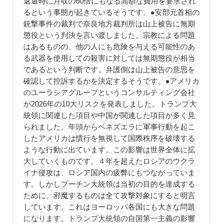
返還時に月収の60倍にもなる高額な費用を要求され
るという事態が起きているそうです。●安部元首相の
銃撃事件の裁判で奈良地方裁判所は山上被告に無期
懲役という判決を言い渡しました。宗教による問題
はあるものの、他の人にも危険を与える可能性のあ
る武器を使用しての殺害に対しては無期懲役が相当
であるという判断です。弁護側は山上被告の意思を
確認して控訴するかを決定するそうです。●アメリカ
のユーラシアグループというコンサルティング会社
が2026年の10大リスクを発表しました。トランプ大
統領に関連した項目や中国が関連した項目が多く見
られました。年頭からベネズエラに軍事行動を起こ
したアメリカは慣行を無視して国際秩序を破壊する
ような行動に出ています。この影響は世界全体に拡
大していくものです。４年を超えたロシアのウクラ
イナ侵攻は、ロシア国内の疲弊にもつながっていま
す。しかしプーチン大統領は当初の目的を達成する
ために、邪魔するものは全て攻撃対象にすると明言
しています。これはヨーロッパ各国にも大きな問題
になります。トランプ大統領の自国第一主義の影響