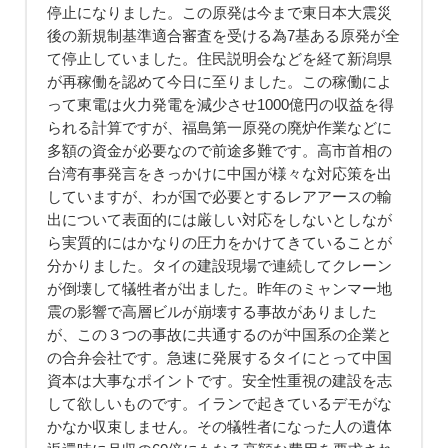
停止になりました。この原発は今まで東日本大震災
後の新規制基準適合審査を受ける為7基ある原発が全
て停止していました。住民説明会などを経て新潟県
が再稼働を認めて今日に至りました。この稼働によ
って東電は火力発電を減少させ1000億円の収益を得
られる計算ですが、福島第一原発の廃炉作業などに
多額の資金が必要なので前途多難です。高市首相の
台湾有事発言をきっかけに中国が様々な対応策を出
していますが、わが国で必要とするレアアースの輸
出について表面的には厳しい対応をしないとしなが
ら実質的にはかなりの圧力をかけてきていることが
分かりました。タイの建設現場で連続してクレーン
が倒壊して犠牲者が出ました。昨年のミャンマー地
震の影響で高層ビルが崩壊する事故がありました
が、この３つの事故に共通するのが中国系の企業と
の合弁会社です。急速に発展するタイにとって中国
資本は大事なポイントです。安全性重視の建設を志
して欲しいものです。イランで起きているデモがな
かなか収束しません。その犠牲者になった人の遺体