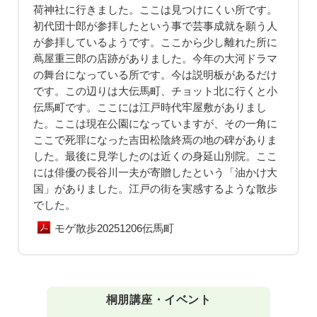
荷神社に行きました。ここは見つけにくい所です。
初代団十郎が参拝したという事で芸事成就を願う人
が参拝しているようです。ここから少し離れた所に
蔦屋重三郎の店跡がありました。今年の大河ドラマ
の舞台になっている所です。今は説明板があるだけ
です。この辺りは大伝馬町、チョット北に行くと小
伝馬町です。ここには江戸時代牢屋敷がありまし
た。ここは現在公園になっていますが、その一角に
ここで死罪になった吉田松陰終焉の地の碑がありま
した。最後に見学したのは近くの身延山別院。ここ
には俳優の長谷川一夫が寄贈したという「油かけ大
国」がありました。江戸の街を実感するような散歩
でした。
モゲ散歩20251206伝馬町
桐朋講座・イベント