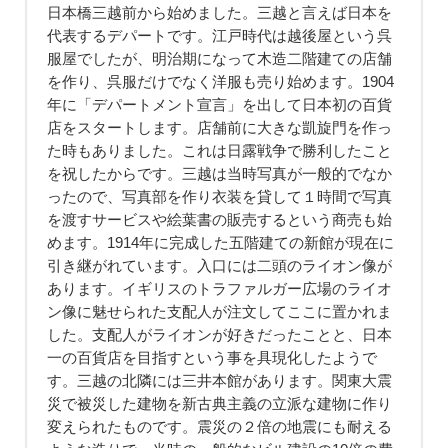
日本橋三越前から始めました。三越と言えば日本を
代表するデパートです。江戸時代は越後屋という呉
服屋でしたが、明治期になって木造二階建ての店舗
を作り、呉服だけでなく洋服も売り始めます。1904
年に「デパートメント宣言」を出して日本初の百貨
店をスタートします。店舗前に大きな凱旋門を作っ
た時もありました。これは日露戦争で勝利したこと
を祝したからです。三越は当時写真が一般的でなか
ったので、写真部を作り衣装を貸して１時間で写真
を渡すサービスや絵葉書の販売するという商売も始
めます。1914年に完成した五階建ての新館が現在に
引き継がれています。入口には二頭のライオン像が
あります。イギリスのトラファルガー広場のライオ
ン像に魅せられた支配人が注文してここに置かれま
した。支配人がライオンが好きだったことと、日本
一の百貨店を目指すという事を具現化したようで
す。三越の北隣には三井本館があります。関東大震
災で被災した建物を新古典主義の立派な建物に作り
変えられたものです。震災の２倍の地震にも耐える