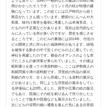
ような造りで、当時の一般的なビル建設の10倍の費
用がかかったそうです。コリント式の柱が特徴の建
物になっています。この近くには江戸時代から続く
商店がたくさん残っています。鰹節のにんべんや大
和屋、味付け海苔を最初に考案した山本海苔店、く
だものの千疋屋などがあります。現在は近代的なビ
ルに入っている所が多いのですが、歴史を感じさせ
るところです。このビルの裏側には2014年、付近の
ビル開発と共に作られた福徳神社があります。緑地
を確保する動きの中で近くのビルの上に座していた
神社を再建したのです。都会のオアシスのような所
でたくさんの参拝客が来られていました。その後は
昭和通りを渡って小津資料館へ。ここは伊勢商人の
和紙問屋小津の資料館です。浮世絵の作品の展示、
和紙の作り方、古くから所蔵している資料の展示な
どがありました。同じような浮世絵の展示をしてい
る伊場仙にも訪問しました。国芳や広重の絵の版元
でもあり、団扇にその絵を刷り込んで売り出したと
いうことで版木や団扇なども展示されていました。
次にビルの谷間の細い通路を進んだ先にある出世稲